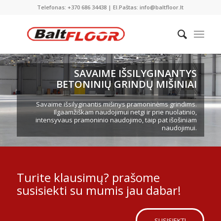
Telefonas: +370 686 34438 | El.Paštas: info@baltfloor.lt
SAVAIME IŠSILYGINANTYS
BETONINIŲ GRINDŲ MIŠINIAI
Savaime išsilyginantis mišinys pramoninėms grindims.
Ilgaamžiškam naudojimui netgi ir prie nuolatinio,
intensyvaus pramoninio naudojimo, taip pat išošiniam
naudojimui.
Turite klausimų? prašome
susisiekti su mumis jau dabar!
SUSISIEKTI