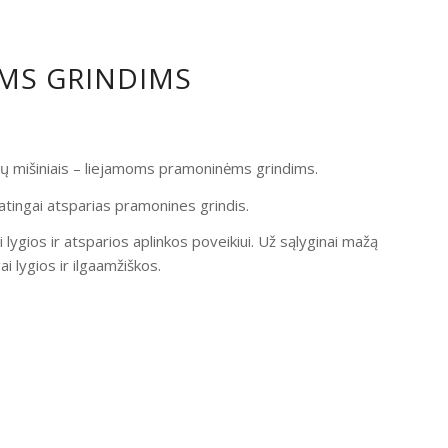
OMS GRINDIMS
ndų mišiniais – liejamoms pramoninėms grindims.
atingai atsparias pramonines grindis.
i lygios ir atsparios aplinkos poveikiui. Už sąlyginai mažą
 lygios ir ilgaamžiškos.