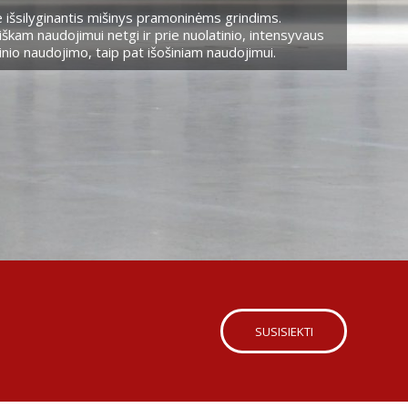
 išsilyginantis mišinys pramoninėms grindims.
škam naudojimui netgi ir prie nuolatinio, intensyvaus
nio naudojimo, taip pat išošiniam naudojimui.
SUSISIEKTI