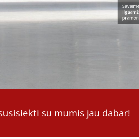
Savaime
Ilgaamži
pramoni
usisiekti su mumis jau dabar!