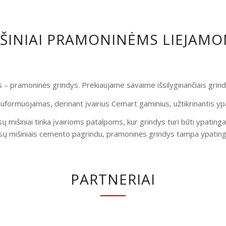
IŠINIAI PRAMONINĖMS LIEJAM
is – pramoninės grindys. Prekiaujame savaime išsilyginančiais gri
uformuojamas, derinant įvairius Cemart gaminius, užtikrinantis yp
ų mišiniai tinka įvairioms patalpoms, kur grindys turi būti ypatinga
ų mišiniais cemento pagrindu, pramoninės grindys tampa ypatingai
PARTNERIAI