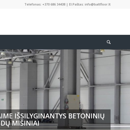
Telefonas: +370 686 34438 | El.Paštas: info@baltfloor.lt
IME IŠSILYGINANTYS BETONINIŲ
DŲ MIŠINIAI