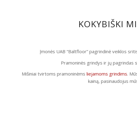
KOKYBIŠKI M
Įmonės UAB “Baltfloor” pagrindinė veiklos srit
Pramoninės grindys ir jų pagrindas s
Mišiniai tvirtoms pramoninėms
liejamoms grindims
. Mūs
kainą, pasinaudojus mūs