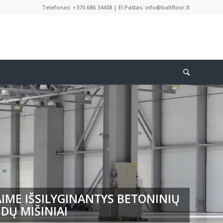
Telefonas: +370 686 34438 | El.Paštas: info@baltfloor.lt
IME IŠSILYGINANTYS BETONINIŲ
DŲ MIŠINIAI