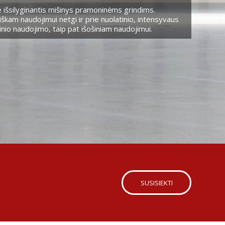
 išsilyginantis mišinys pramoninėms grindims.
škam naudojimui netgi ir prie nuolatinio, intensyvaus
nio naudojimo, taip pat išošiniam naudojimui.
SUSISIEKTI