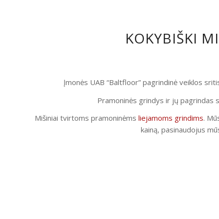
KOKYBIŠKI M
Įmonės UAB “Baltfloor” pagrindinė veiklos srit
Pramoninės grindys ir jų pagrindas s
Mišiniai tvirtoms pramoninėms
liejamoms grindims
. Mūs
kainą, pasinaudojus mūs