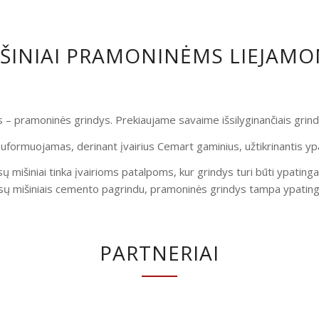
IŠINIAI PRAMONINĖMS LIEJAM
is – pramoninės grindys. Prekiaujame savaime išsilyginančiais gri
uformuojamas, derinant įvairius Cemart gaminius, užtikrinantis yp
ų mišiniai tinka įvairioms patalpoms, kur grindys turi būti ypatinga
ų mišiniais cemento pagrindu, pramoninės grindys tampa ypatingai
PARTNERIAI