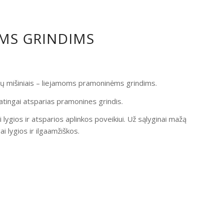
OMS GRINDIMS
ndų mišiniais – liejamoms pramoninėms grindims.
atingai atsparias pramonines grindis.
i lygios ir atsparios aplinkos poveikiui. Už sąlyginai mažą
 lygios ir ilgaamžiškos.