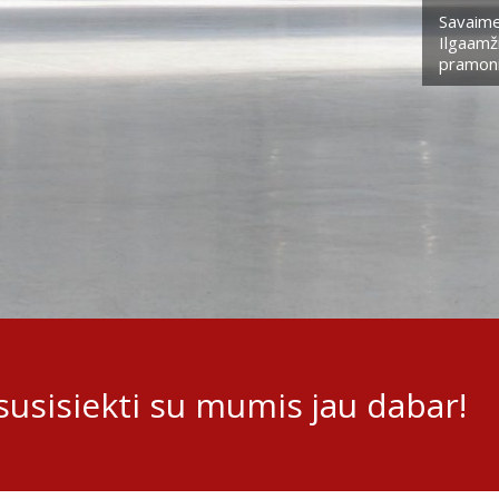
Savaime
Ilgaamži
pramoni
usisiekti su mumis jau dabar!