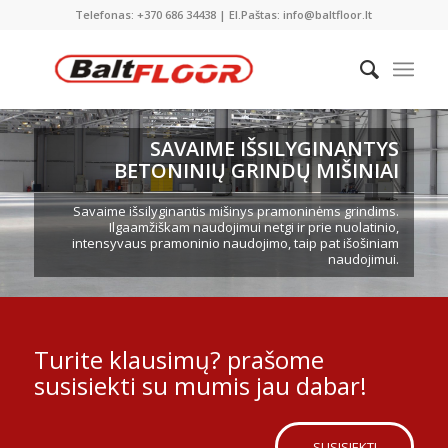
Telefonas: +370 686 34438 | El.Paštas: info@baltfloor.lt
SAVAIME IŠSILYGINANTYS
BETONINIŲ GRINDŲ MIŠINIAI
Savaime išsilyginantis mišinys pramoninėms grindims.
Ilgaamžiškam naudojimui netgi ir prie nuolatinio,
intensyvaus pramoninio naudojimo, taip pat išošiniam
naudojimui.
Turite klausimų? prašome
susisiekti su mumis jau dabar!
SUSISIEKTI