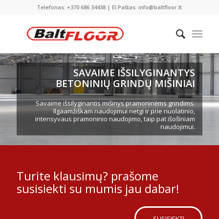
Telefonas: +370 686 34438 | El.Paštas: info@baltfloor.lt
SAVAIME IŠSILYGINANTYS
BETONINIŲ GRINDŲ MIŠINIAI
Savaime išsilyginantis mišinys pramoninėms grindims.
Ilgaamžiškam naudojimui netgi ir prie nuolatinio,
intensyvaus pramoninio naudojimo, taip pat išošiniam
naudojimui.
Turite klausimų? prašome
susisiekti su mumis jau dabar!
SUSISIEKTI