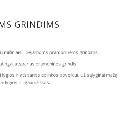
OMS GRINDIMS
ndų mišiniais – liejamoms pramoninėms grindims.
atingai atsparias pramonines grindis.
i lygios ir atsparios aplinkos poveikiui. Už sąlyginai mažą
 lygios ir ilgaamžiškos.