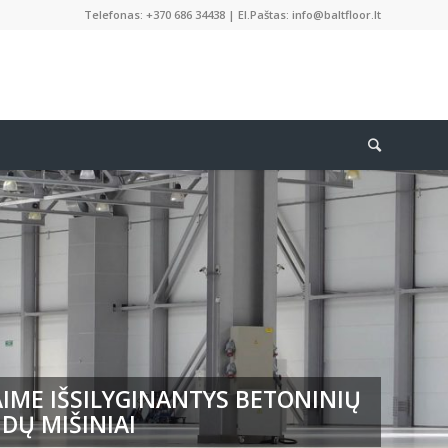
Telefonas: +370 686 34438 | El.Paštas: info@baltfloor.lt
IME IŠSILYGINANTYS BETONINIŲ
DŲ MIŠINIAI