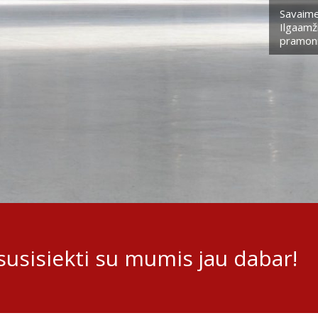
Savaime
Ilgaamži
pramoni
usisiekti su mumis jau dabar!