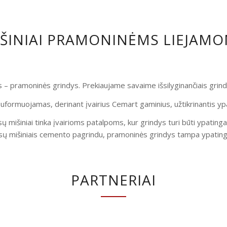
IŠINIAI PRAMONINĖMS LIEJAM
is – pramoninės grindys. Prekiaujame savaime išsilyginančiais gri
uformuojamas, derinant įvairius Cemart gaminius, užtikrinantis yp
ų mišiniai tinka įvairioms patalpoms, kur grindys turi būti ypatinga
ų mišiniais cemento pagrindu, pramoninės grindys tampa ypatingai
PARTNERIAI