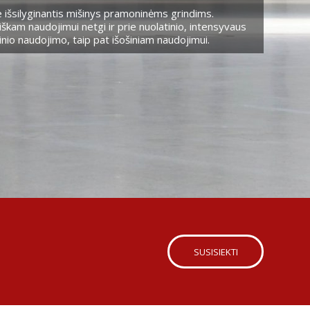
 išsilyginantis mišinys pramoninėms grindims.
škam naudojimui netgi ir prie nuolatinio, intensyvaus
nio naudojimo, taip pat išošiniam naudojimui.
SUSISIEKTI