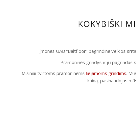
KOKYBIŠKI M
Įmonės UAB “Baltfloor” pagrindinė veiklos srit
Pramoninės grindys ir jų pagrindas s
Mišiniai tvirtoms pramoninėms
liejamoms grindims
. Mūs
kainą, pasinaudojus mūs