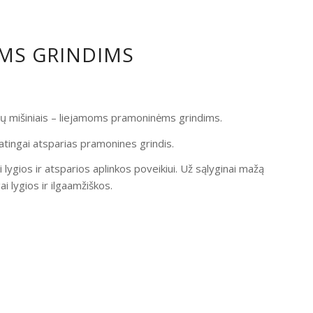
OMS GRINDIMS
ndų mišiniais – liejamoms pramoninėms grindims.
atingai atsparias pramonines grindis.
i lygios ir atsparios aplinkos poveikiui. Už sąlyginai mažą
 lygios ir ilgaamžiškos.