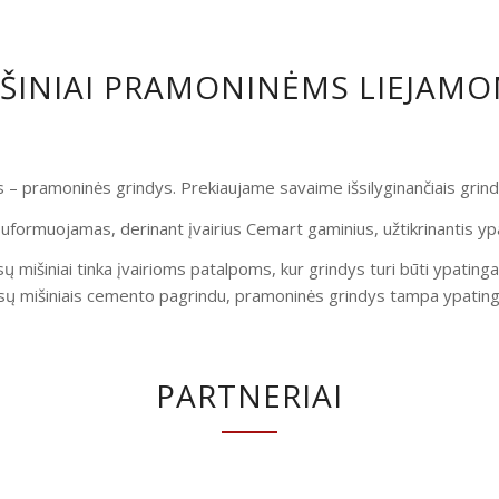
IŠINIAI PRAMONINĖMS LIEJAM
is – pramoninės grindys. Prekiaujame savaime išsilyginančiais gri
uformuojamas, derinant įvairius Cemart gaminius, užtikrinantis yp
ų mišiniai tinka įvairioms patalpoms, kur grindys turi būti ypatinga
ų mišiniais cemento pagrindu, pramoninės grindys tampa ypatingai
PARTNERIAI