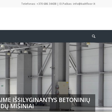
Telefonas: +370 686 34438 | El.Paštas: info@baltfloor.lt
IME IŠSILYGINANTYS BETONINIŲ
DŲ MIŠINIAI