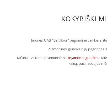
KOKYBIŠKI M
Įmonės UAB “Baltfloor” pagrindinė veiklos srit
Pramoninės grindys ir jų pagrindas s
Mišiniai tvirtoms pramoninėms
liejamoms grindims
. Mūs
kainą, pasinaudojus mūs