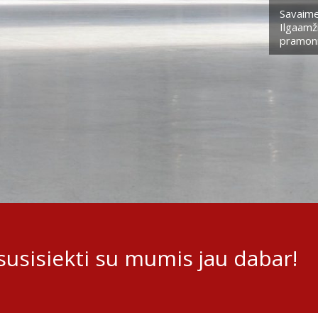
Savaime
Ilgaamži
pramoni
usisiekti su mumis jau dabar!