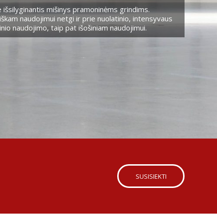
 išsilyginantis mišinys pramoninėms grindims.
škam naudojimui netgi ir prie nuolatinio, intensyvaus
nio naudojimo, taip pat išošiniam naudojimui.
SUSISIEKTI