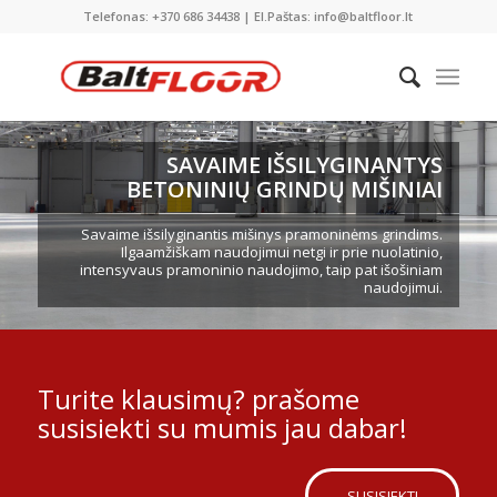
Telefonas: +370 686 34438 | El.Paštas: info@baltfloor.lt
SAVAIME IŠSILYGINANTYS
BETONINIŲ GRINDŲ MIŠINIAI
Savaime išsilyginantis mišinys pramoninėms grindims.
Ilgaamžiškam naudojimui netgi ir prie nuolatinio,
intensyvaus pramoninio naudojimo, taip pat išošiniam
naudojimui.
Turite klausimų? prašome
susisiekti su mumis jau dabar!
SUSISIEKTI