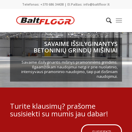
Telefonas: +370 686 34438 | El.Paštas: info@baltfloor.lt
SAVAIME IŠSILYGINANTYS
BETONINIŲ GRINDŲ MIŠINIAI
Savaime išsilyginantis mišinys pramoninėms grindims.
Ilgaamžiškam naudojimui netgi ir prie nuolatinio,
intensyvaus pramoninio naudojimo, taip pat išošiniam
naudojimui.
Turite klausimų? prašome
susisiekti su mumis jau dabar!
SUSISIEKTI