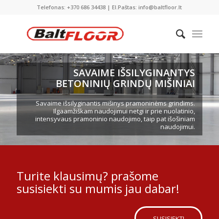
Telefonas: +370 686 34438 | El.Paštas: info@baltfloor.lt
SAVAIME IŠSILYGINANTYS
BETONINIŲ GRINDŲ MIŠINIAI
Savaime išsilyginantis mišinys pramoninėms grindims.
Ilgaamžiškam naudojimui netgi ir prie nuolatinio,
intensyvaus pramoninio naudojimo, taip pat išošiniam
naudojimui.
Turite klausimų? prašome
susisiekti su mumis jau dabar!
SUSISIEKTI